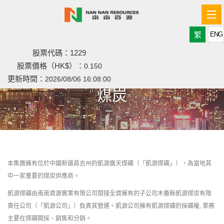
Tog
nav
繁
ENG
股票代碼：1229
股票價格（HK$）：
0.150
更新時間：
2026/08/06 16:08:00
煤炭
本集團擁有位於中國新疆昌吉州的凱源露天煤礦（「凱源煤礦」），為當地其
中一家重要的煤炭供應商。
凱源煤礦由南南資源實業有限公司間接全資擁有的子公司木壘縣凱源煤炭有限
責任公司（「凱源公司」）負責其營運。凱源公司擁有凱源煤礦的採礦權, 業務
主要在煤礦開採、銷售和分銷。